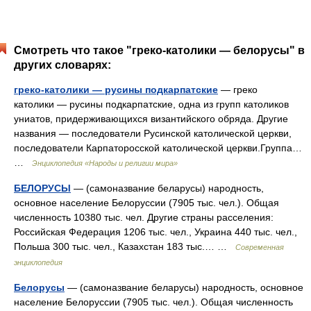
Смотреть что такое "греко-католики — белорусы" в
других словарях:
греко-католики — русины подкарпатские
— греко
католики — русины подкарпатские, одна из групп католиков
униатов, придерживающихся византийского обряда. Другие
названия — последователи Русинской католической церкви,
последователи Карпаторосской католической церкви.Группа…
…
Энциклопедия «Народы и религии мира»
БЕЛОРУСЫ
— (самоназвание беларусы) народность,
основное население Белоруссии (7905 тыс. чел.). Общая
численность 10380 тыс. чел. Другие страны расселения:
Российская Федерация 1206 тыс. чел., Украина 440 тыс. чел.,
Польша 300 тыс. чел., Казахстан 183 тыс.… …
Современная
энциклопедия
Белорусы
— (самоназвание беларусы) народность, основное
население Белоруссии (7905 тыс. чел.). Общая численность