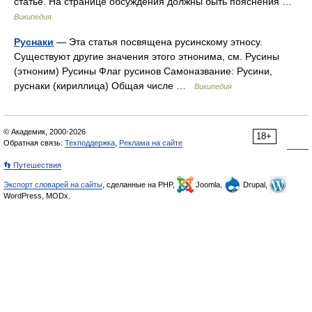
статье. На странице обсуждения должны быть пояснения …
Википедия
Руснаки
— Эта статья посвящена русинскому этносу.
Существуют другие значения этого этнонима, см. Русины
(этноним) Русины Флаг русинов Самоназвание: Русини,
руснаки (кириллица) Общая числе …
Википедия
© Академик, 2000-2026
18+
Обратная связь:
Техподдержка
,
Реклама на сайте
👣 Путешествия
Экспорт словарей на сайты
, сделанные на PHP,
Joomla,
Drupal,
WordPress, MODx.