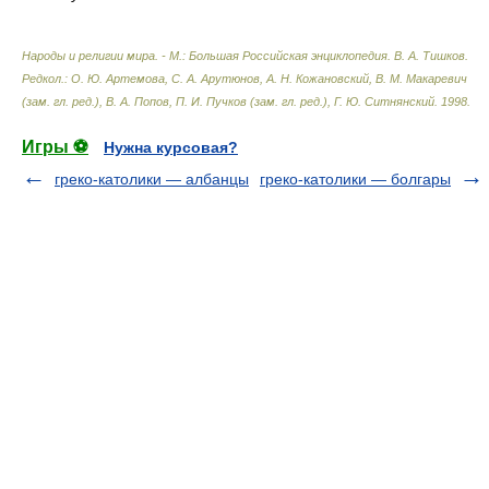
Народы и религии мира. - М.: Большая Российская энциклопедия
.
В. А. Тишков.
Редкол.: О. Ю. Артемова, С. А. Арутюнов, А. Н. Кожановский, В. М. Макаревич
(зам. гл. ред.), В. А. Попов, П. И. Пучков (зам. гл. ред.), Г. Ю. Ситнянский
.
1998
.
Игры ⚽
Нужна курсовая?
греко-католики — албанцы
греко-католики — болгары