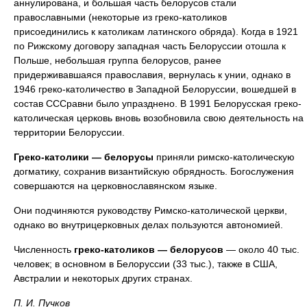
аннулирована, и бо́льшая часть белорусов стали
православными (некоторые из греко-католиков
присоединились к католикам латинского обряда). Когда в 1921
по Рижскому договору западная часть Белоруссии отошла к
Польше, небольшая группа белорусов, ранее
придерживавшаяся православия, вернулась к унии, однако в
1946 греко-католичество в Западной Белоруссии, вошедшей в
состав СССравни было упразднено. В 1991 Белорусская греко-
католическая церковь вновь возобновила свою деятельность на
территории Белоруссии.
Греко-католики — белорусы
приняли римско-католическую
догматику, сохранив византийскую обрядность. Богослужения
совершаются на церковнославянском языке.
Они подчиняются руководству Римско-католической церкви,
однако во внутрицерковных делах пользуются автономией.
Численность
греко-католиков — белорусов
— около 40 тыс.
человек; в основном в Белоруссии (33 тыс.), также в США,
Австралии и некоторых других странах.
П. И. Пучков